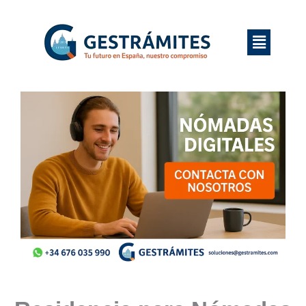
Ir
al
Menú
contenido