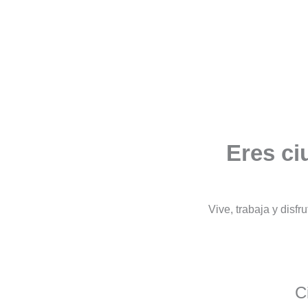
Eres ci
Vive, trabaja y disf
C