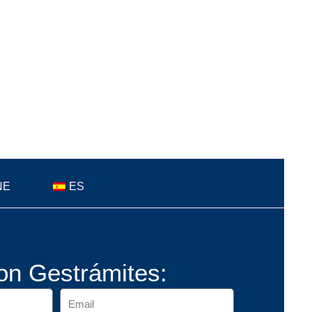
NE
ES
on Gestrámites: