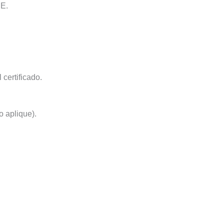
UE.
certificado.
o aplique).