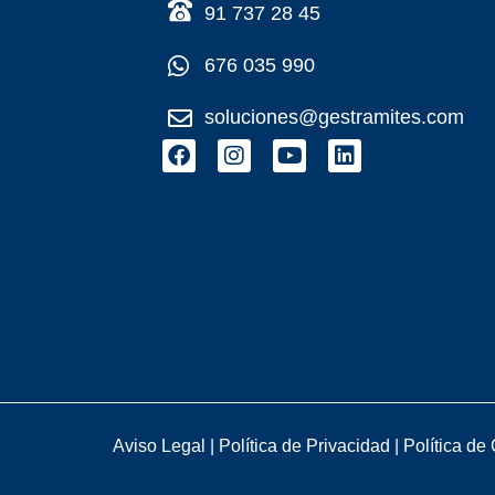
91 737 28 45
676 035 990
soluciones@gestramites.com
F
I
Y
L
a
n
o
i
c
s
u
n
e
t
t
k
b
a
u
e
o
g
b
d
o
r
e
i
k
a
n
m
Aviso Legal
|
Política de Privacidad
|
Política de