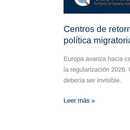
política
migratoria
Centros de retorn
europea
política migrator
Europa avanza hacia ce
la regularización 2026.
debería ser invisible.
Leer más »