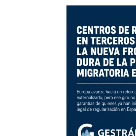
Centros
de
retorno
en
terceros
países:
la
nueva
frontera
dura
de
la