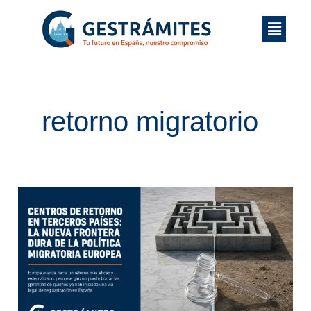
Ir
Menú
al
contenido
retorno migratorio
Centros
de
retorno
en
terceros
países: