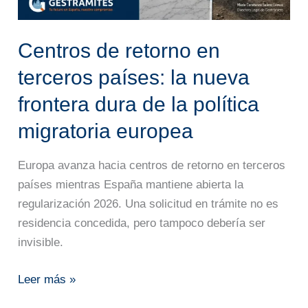
la
nueva
frontera
Centros de retorno en
dura
terceros países: la nueva
de
la
frontera dura de la política
política
migratoria europea
migratoria
europea
Europa avanza hacia centros de retorno en terceros
países mientras España mantiene abierta la
regularización 2026. Una solicitud en trámite no es
residencia concedida, pero tampoco debería ser
invisible.
Leer más »