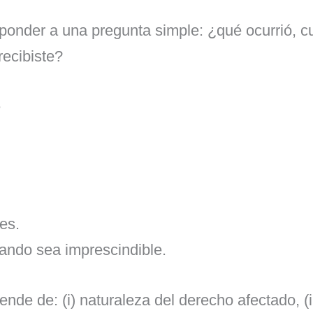
sponder a una pregunta simple: ¿qué ocurrió, c
recibiste?
e
es.
uando sea imprescindible.
nde de: (i) naturaleza del derecho afectado, (ii