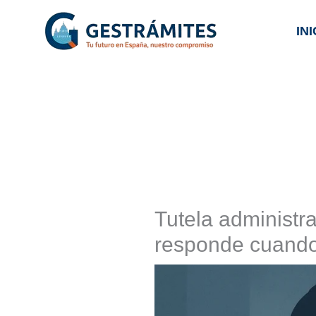
Ir
INI
al
contenido
Tutela administra
responde cuando