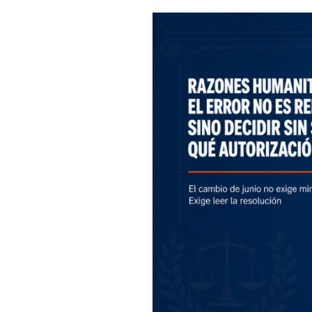
Razones
humanitarias
2026:
el
error
no
es
renovar
tarde,
sino
decidir
sin