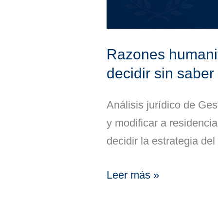
saber
qué
autorización
Razones humanita
tienes
decidir sin saber
Análisis jurídico de Ge
y modificar a residencia
decidir la estrategia de
Leer más »