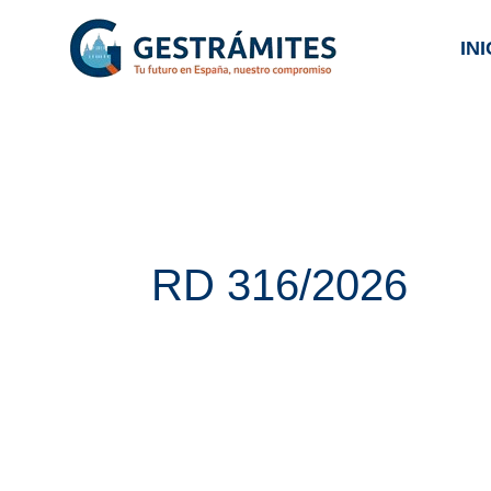
Ir
INI
al
contenido
RD 316/2026