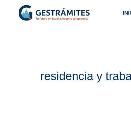
Ir
INI
al
contenido
residencia y traba