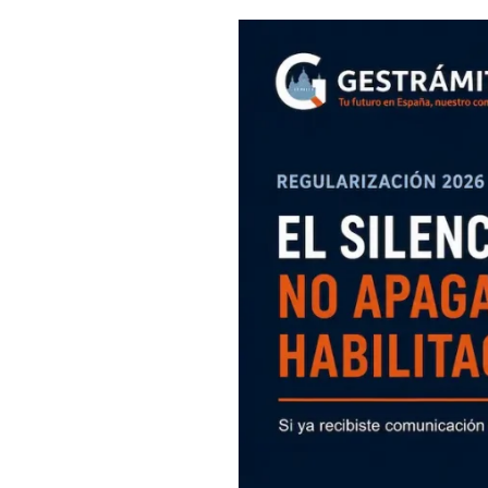
Regularización
extraordinaria
2026:
hasta
cuándo
sigue
vigente
la
habilitación
provisional
para
trabajar