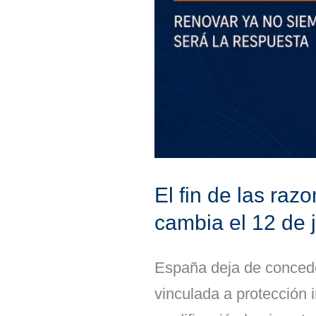
protección
internacional:
qué
cambia
el
12
de
junio
El fin de las raz
de
cambia el 12 de 
2026
España deja de concede
vinculada a protección i