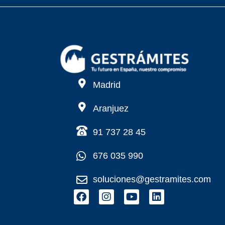
Madrid
Aranjuez
91 737 28 45
676 035 990
soluciones@gestramites.com
F
I
Y
L
a
n
o
i
c
s
u
n
e
t
t
k